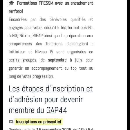
🎓
Formations FFESSM avec un encadrement
Sortie (15)
avril 2026 (2)
Banc de Guérande
renforcé
Bio & Environnement (10)
Encadrées par des bénévoles qualifiés et
mars 2026 (3)
Ploumanach Cotes dArmor
engagés pour votre sécurité, les formations N1
février 2026 (2)
entrainement
à N3, Nitrox, RIFAP, ainsi que la préparation aux
compétences des fonctions d'enseignant :
janvier 2026 (1)
piscine
Initiateur et Niveau IV, sont organisées en
petits groupes, de
septembre à juin
, pour
décembre 2025 (2)
octobre 2022
garantir un accompagnement au top tout au
novembre 2025 (1)
TIV
long de votre progression.
Les étapes d'inscription et
octobre 2025 (3)
Sortie
d'adhésion pour devenir
août 2025 (1)
St Nazaire
membre du GAP44
année 2025 (24)
Hikeric
📅
Inscriptions en présentiel
Rendez-vous le
15 septembre 2025, de 19h45 à
année 2024 (2)