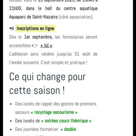
Club
21h00, dans le hall du centre aquatique
année 2023 (8)
SN1
Aquaparc de Saint-Nazaire
(côté association).
📲
Inscriptions en ligne
année 2022 (5)
carrière
Dès le
1er septembre,
les formulaires seront
année 2021 (2)
séjour
accessibles
👉
« ici »
.
L'adhésion sera valable jusqu’au 31 août de
année 2020 (3)
centre de plongée
l’année suivante. C'est simple et pratique !
année 2019 (5)
Catalogne
Ce qui change pour
année 2018 (6)
Egypte
cette saison !
année 2017 (10)
SCP
Des lundis de rappel des gestes de premiers
secours
«
recyclage secourisme
»
année 2016 (17)
Le Croisic
Des lundis de
«
soirées cours théorique
»
année 2015 (2)
plongee
Des journées formation
« double