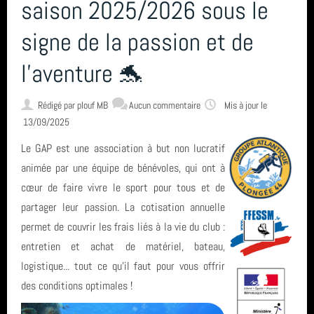
L'encadrement
saison 2025/2026 sous le
signe de la passion et de
Nous situer
l'aventure 🐬
Statuts, règlement intérieur, charte formation, ... ⚓
Rédigé par
plouf MB
Aucun commentaire
Mis à jour le
13/09/2025
Le GAP est une association à but non lucratif
Calendrier
animée par une équipe de bénévoles, qui ont à
cœur de faire vivre le sport pour tous et de
Horaire des marées
partager leur passion. La cotisation annuelle
permet de couvrir les frais liés à la vie du club :
entretien et achat de matériel, bateau,
Espace privé GAP - Encadrants et Directeurs de plongée 🐠
logistique... tout ce qu’il faut pour vous offrir
des conditions optimales !
Catégories