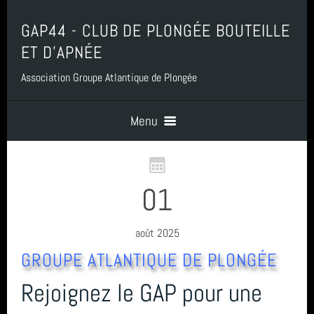
GAP44 - CLUB DE PLONGÉE BOUTEILLE
ET D'APNÉE
Association Groupe Atlantique de Plongée
Menu
Accueil
01
Contact
août 2025
GROUPE ATLANTIQUE DE PLONGÉE
Boutique, Baptême, Billetterie et Adhésion
Rejoignez le GAP pour une