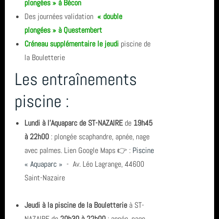
plongées » à Bécon
année 2011 (1)
Carentec Finistère
Des journées validation
« double
plongées » à Questembert
année 2010 (6)
Roses
Créneau supplémentaire le jeudi
piscine de
année 2008 (2)
la Bouletterie
tarif
Les entraînements
année 2007 (3)
inscription
piscine :
année 2006 (1)
Eolienne
Lundi
à l'Aquaparc de ST-NAZAIRE
de
19h45
total (111)
à 22h00
: plongée scaphandre, apnée, nage
avec palmes. Lien Google Maps
👉
:
Piscine
« Aquaparc »
- Av. Léo Lagrange, 44600
Saint-Nazaire
Jeudi à la piscine de la Bouletterie
à ST-
NAZAIRE de
20h30 à 22h00
: apnée, nage