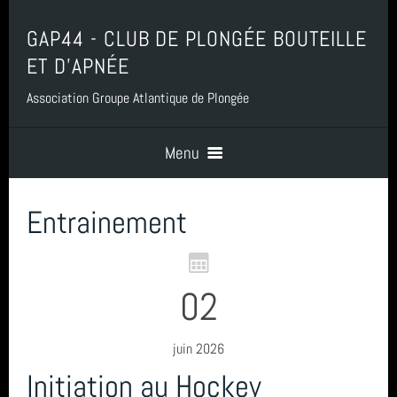
GAP44 - CLUB DE PLONGÉE BOUTEILLE
ET D'APNÉE
Association Groupe Atlantique de Plongée
Menu
Entrainement
Accueil
Contact
02
Boutique, Baptême, Billetterie et Adhésion
juin 2026
Initiation au Hockey