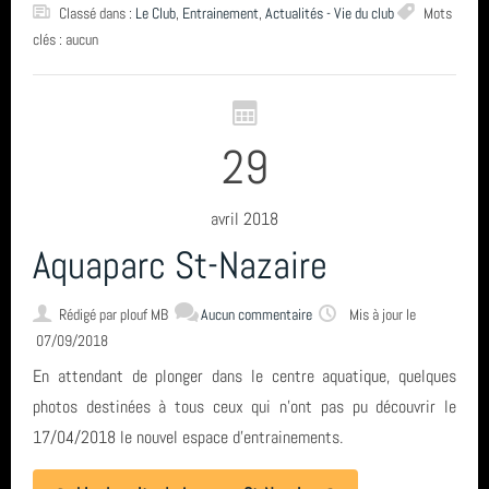
plongée
Classé dans :
Le Club
,
Entrainement
,
Actualités - Vie du club
Mots
clés : aucun
année 2023 (8)
octobre 2022
année 2022 (5)
TIV
29
année 2021 (2)
SN1
année 2020 (3)
plongee
avril 2018
Aquaparc St-Nazaire
année 2019 (5)
carrière
année 2018 (6)
Roses
Rédigé par plouf MB
Aucun commentaire
Mis à jour le
07/09/2018
année 2017 (10)
séjour
En attendant de plonger dans le centre aquatique, quelques
photos destinées à tous ceux qui n'ont pas pu découvrir le
année 2016 (17)
Ploumanach Cotes dArmor
17/04/2018 le nouvel espace d'entrainements.
année 2015 (2)
Espagne