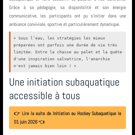
Sortie (15)
Octobre
avril 2026 (2)
Grâce à sa pédagogie, sa disponibilité et son énergie
communicative, les participants ont pu s’initier dans une
Bio & Environnement (10)
St Nazaire
mars 2026 (3)
ambiance conviviale, sportive et particulièrement dynamique.
SCP
février 2026 (2)
« Sous l’eau, les stratégies les mieux 
préparées ont parfois une durée de vie très 
sortie
janvier 2026 (1)
limitée. Entre la chasse au palet et la quête 
d'une inspiration salvatrice, l'anarchie 
biologie
décembre 2025 (2)
n'est jamais bien loin ! »
L'Estartit
novembre 2025 (1)
Une initiation subaquatique
piscine
accessible à tous
octobre 2025 (3)
août 2025 (1)
formation
👉 Lire la suite de Initiation au Hockey Subaquatique le
année 2025 (24)
tarif
01 juin 2026 👈
année 2024 (2)