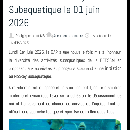
L'encadrement
Subaquatique le 01 juin
2026
Nous situer
Rédigé par plouf MB
Aucun commentaire
Mis à jour le
Statuts, règlement intérieur, charte formation, ... ⚓
02/06/2026
Lundi 1er juin 2026, le GAP a une nouvelle fois mis à l’honneur
la diversité des activités subaquatiques de la FFESSM en
Calendrier
proposant aux apnéistes et plongeurs scaphandre une
initiation
au Hockey Subaquatique
.
Horaire des marées
À mi-chemin entre l’apnée et le sport collectif, cette discipline
moderne et dynamique
favorise la cohésion, le dépassement de
soi et l’engagement de chacun au service de l’équipe, tout en
Espace privé GAP - Encadrants et Directeurs de plongée 🐠
offrant une approche ludique et sportive du milieu aquatique.
Catégories