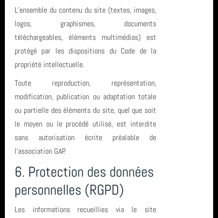
Sortie (15)
L’ensemble du contenu du site (textes, images,
piscine
avril 2026 (2)
logos, graphismes, documents
Bio & Environnement (10)
TIV
mars 2026 (3)
téléchargeables, éléments multimédias) est
protégé par les dispositions du Code de la
plongee
février 2026 (2)
propriété intellectuelle.
Banc de Guérande
janvier 2026 (1)
Toute reproduction, représentation,
modification, publication ou adaptation totale
SCP
décembre 2025 (2)
ou partielle des éléments du site, quel que soit
le moyen ou le procédé utilisé, est interdite
plongée
novembre 2025 (1)
sans autorisation écrite préalable de
biologie
octobre 2025 (3)
l’association GAP.
6. Protection des données
Club
août 2025 (1)
personnelles (RGPD)
inscription
année 2025 (24)
Les informations recueillies via le site
sortie
année 2024 (2)