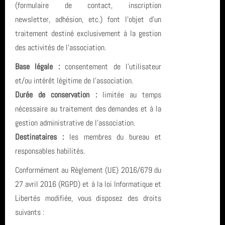
(formulaire de contact, inscription
newsletter, adhésion, etc.) font l’objet d’un
Eolienne
année 2023 (8)
traitement destiné exclusivement à la gestion
St Nazaire
année 2022 (5)
des activités de l’association.
Base légale :
consentement de l’utilisateur
année 2021 (2)
formation
et/ou intérêt légitime de l’association.
année 2020 (3)
Durée de conservation :
limitée au temps
Carentec Finistère
nécessaire au traitement des demandes et à la
année 2019 (5)
Socoa Pyrenees Atlantique
gestion administrative de l’association.
Destinataires :
les membres du bureau et
année 2018 (6)
Roses
responsables habilités.
année 2017 (10)
L'Estartit
Conformément au Règlement (UE) 2016/679 du
27 avril 2016 (RGPD) et à la loi Informatique et
année 2016 (17)
Le Croisic
Libertés modifiée, vous disposez des droits
suivants :
année 2015 (2)
tarif