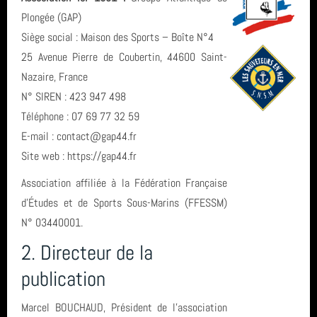
L'encadrement
Plongée (GAP)
Siège social : Maison des Sports – Boîte N°4
Nous situer
25 Avenue Pierre de Coubertin, 44600 Saint-
Nazaire, France
N° SIREN : 423 947 498
Statuts, règlement intérieur, charte formation, ... ⚓
Téléphone : 07 69 77 32 59
E-mail : contact@gap44.fr
Calendrier
Site web : https://gap44.fr
Association affiliée à la Fédération Française
d’Études et de Sports Sous-Marins (FFESSM)
Horaire des marées
N° 03440001.
2. Directeur de la
Espace privé GAP - Encadrants et Directeurs de plongée 🐠
publication
Catégories
Marcel BOUCHAUD, Président de l’association