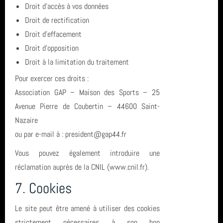
Droit d’accès à vos données
année 2011 (1)
Egypte
Droit de rectification
Droit d’effacement
année 2010 (6)
carrière
Droit d’opposition
année 2008 (2)
entrainement
Droit à la limitation du traitement
Pour exercer ces droits :
année 2007 (3)
séjour
Association GAP – Maison des Sports – 25
année 2006 (1)
Octobre
Avenue Pierre de Coubertin – 44600 Saint-
Nazaire
total (111)
ou par e-mail à : president@gap44.fr
Vous pouvez également introduire une
réclamation auprès de la CNIL (www.cnil.fr).
7. Cookies
Le site peut être amené à utiliser des cookies
strictement nécessaires à son bon