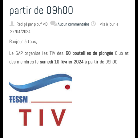
L'encadrement
partir de 09h00
Nous situer
Rédigé par
plouf MB
Aucun commentaire
Mis à jour le
27/04/2024
Bonjour à tous,
Statuts, règlement intérieur, charte formation, ... ⚓
Le GAP organise les TIV des
60 bouteilles de plongée
Club et
des membres le
samedi 10 février 2024
à partir de 09h00.
Calendrier
Horaire des marées
Espace privé GAP - Encadrants et Directeurs de plongée 🐠
Catégories