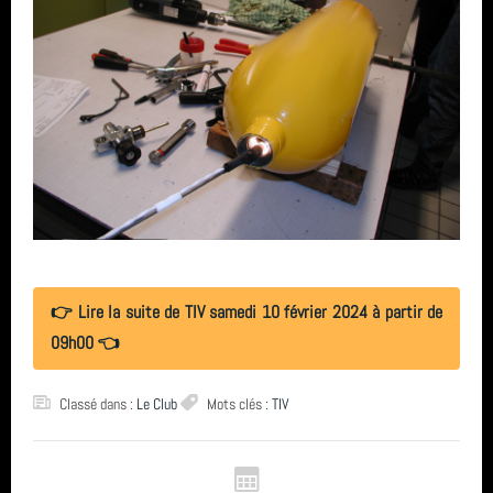
Sortie (15)
avril 2026 (2)
biologie
Bio & Environnement (10)
mars 2026 (3)
plongee
février 2026 (2)
centre de plongée
janvier 2026 (1)
Hikeric
décembre 2025 (2)
Roses
novembre 2025 (1)
Carentec Finistère
👉 Lire la suite de TIV samedi 10 février 2024 à partir de
octobre 2025 (3)
piscine
09h00 👈
août 2025 (1)
octobre 2022
Classé dans :
Le Club
Mots clés :
TIV
année 2025 (24)
SN1
année 2024 (2)