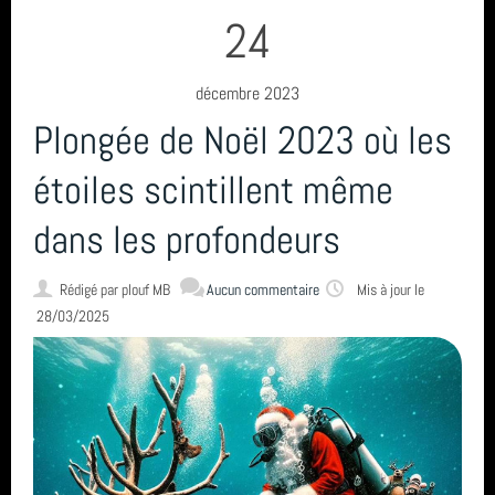
sortie
24
année 2023 (8)
Club
décembre 2023
année 2022 (5)
SCP
Plongée de Noël 2023 où les
année 2021 (2)
TIV
étoiles scintillent même
année 2020 (3)
Ploumanach Cotes dArmor
dans les profondeurs
année 2019 (5)
Sortie
Rédigé par
plouf MB
Aucun commentaire
Mis à jour le
année 2018 (6)
Octobre
28/03/2025
année 2017 (10)
L'Estartit
année 2016 (17)
Le Croisic
année 2015 (2)
Banc de Guérande