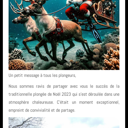
année 2011 (1)
entrainement
année 2010 (6)
plongée
année 2008 (2)
Catalogne
année 2007 (3)
Eolienne
année 2006 (1)
Egypte
total (111)
Un petit message à tous les plongeurs,
Nous sommes ravis de partager avec vous le succès de la
traditionnelle plongée de Noël 2023 qui s'est déroulée dans une
atmosphère chaleureuse. C'était un moment exceptionnel,
empreint de convivialité et de partage.