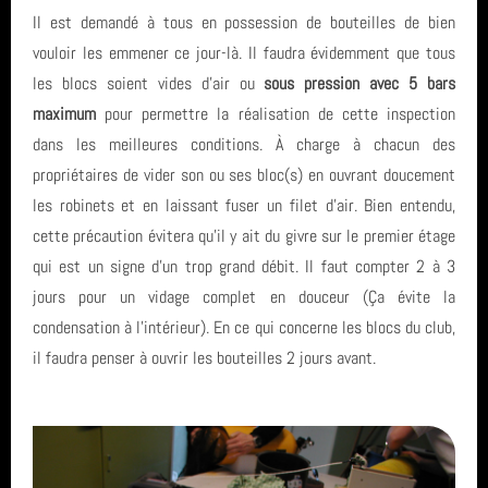
Il est demandé à tous en possession de bouteilles de bien
Le Club (27)
vouloir les emmener ce jour-là. Il faudra évidemment que tous
Derniers articles
les blocs soient vides d'air ou
sous pression avec 5 bars
Entrainement (4)
maximum
pour permettre la réalisation de cette inspection
🏁 Relevez le #DéfiSeptembreBouge et plongeons dans une
Mots clés
dans les meilleures conditions. À charge à chacun des
Formation (11)
nouvelle saison sportive 2026-2027 🤿
propriétaires de vider son ou ses bloc(s) en ouvrant doucement
Inscription et tarifs (13)
Projet de sciences participatives Parc éolien St Nazaire - 10ième
les robinets et en laissant fuser un filet d'air. Bien entendu,
formation
Derniers commentaires
campagne
cette précaution évitera qu'il y ait du givre sur le premier étage
La plongée (4)
carrière
qui est un signe d'un trop grand débit. Il faut compter 2 à 3
Faîtes du Sport 2026 : le GAP a relevé le défi de la découverte
Matt a dit : Bravo à vous pour cette épreuve ...
jours pour un vidage complet en douceur (Ça évite la
Archives
Actualités - Vie du club (33)
subaquatique
PluXml
condensation à l'intérieur). En ce qui concerne les blocs du club,
Matt a dit : Bravo à toute l'équipe et aux no...
Archives (14)
il faudra penser à ouvrir les bouteilles 2 jours avant.
Un week-end d'immersion au cœur de la Côte de Granit Rose à
juillet 2026 (1)
Espagne
Fil des articles
Ploumanac'h
Photos et videos (3)
juin 2026 (4)
Socoa Pyrenees Atlantique
Initiation au Hockey Subaquatique le 01 juin 2026
Fil des commentaires
Exploration (8)
mai 2026 (1)
séjour