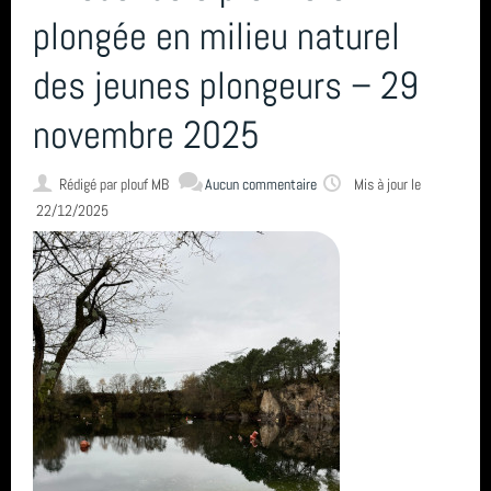
L'encadrement
plongée en milieu naturel
des jeunes plongeurs – 29
Nous situer
novembre 2025
Statuts, règlement intérieur, charte formation, ... ⚓
Rédigé par
plouf MB
Aucun commentaire
Mis à jour le
22/12/2025
Calendrier
Horaire des marées
Espace privé GAP - Encadrants et Directeurs de plongée 🐠
Catégories