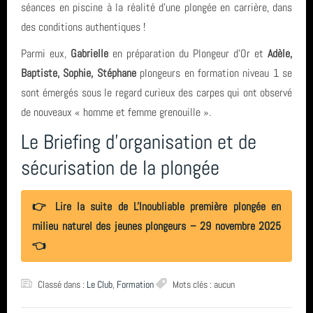
séances en piscine à la réalité d'une plongée en carrière, dans
Sortie (15)
TIV
avril 2026 (2)
des conditions authentiques !
Bio & Environnement (10)
Espagne
mars 2026 (3)
Parmi eux,
Gabrielle
en préparation du Plongeur d'Or et
Adèle,
Baptiste, Sophie, Stéphane
plongeurs en formation niveau 1 se
Octobre
février 2026 (2)
sont émergés sous le regard curieux des carpes qui ont observé
de nouveaux « homme et femme grenouille ».
SCP
janvier 2026 (1)
Le Briefing d'organisation et de
Eolienne
décembre 2025 (2)
sécurisation de la plongée
Le Croisic
novembre 2025 (1)
👉 Lire la suite de L'Inoubliable première plongée en
Ploumanach Cotes dArmor
octobre 2025 (3)
milieu naturel des jeunes plongeurs – 29 novembre 2025
carrière
👈
août 2025 (1)
année 2025 (24)
formation
Classé dans :
Le Club
,
Formation
Mots clés : aucun
année 2024 (2)