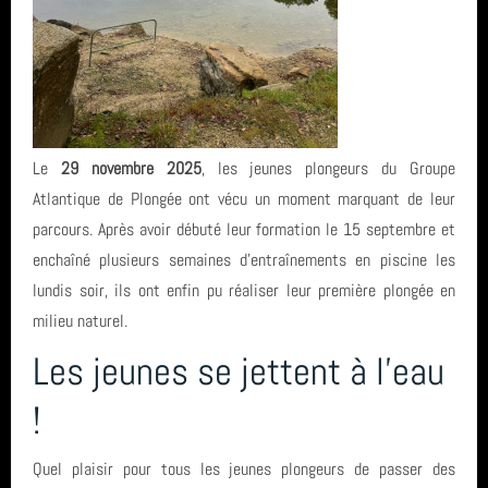
Le Club (27)
Derniers articles
Entrainement (4)
🏁 Relevez le #DéfiSeptembreBouge et plongeons dans une
Mots clés
Formation (11)
nouvelle saison sportive 2026-2027 🤿
Le
29 novembre 2025
, les jeunes plongeurs du Groupe
Atlantique de Plongée ont vécu un moment marquant de leur
Inscription et tarifs (13)
Projet de sciences participatives Parc éolien St Nazaire - 10ième
centre de plongée
Derniers commentaires
parcours. Après avoir débuté leur formation le 15 septembre et
campagne
La plongée (4)
Carentec Finistère
enchaîné plusieurs semaines d'entraînements en piscine les
Faîtes du Sport 2026 : le GAP a relevé le défi de la découverte
Matt a dit : Bravo à vous pour cette épreuve ...
lundis soir, ils ont enfin pu réaliser leur première plongée en
Archives
Actualités - Vie du club (33)
SN1
subaquatique
milieu naturel.
Matt a dit : Bravo à toute l'équipe et aux no...
Archives (14)
Hikeric
Les jeunes se jettent à l'eau
Un week-end d'immersion au cœur de la Côte de Granit Rose à
juillet 2026 (1)
Fil des articles
Ploumanac'h
Photos et videos (3)
!
biologie
juin 2026 (4)
Initiation au Hockey Subaquatique le 01 juin 2026
Fil des commentaires
Exploration (8)
tarif
mai 2026 (1)
Quel plaisir pour tous les jeunes plongeurs de passer des