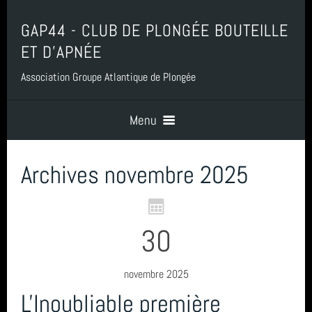
GAP44 - CLUB DE PLONGÉE BOUTEILLE
ET D'APNÉE
Association Groupe Atlantique de Plongée
Menu
Archives novembre 2025
Accueil
Contact
30
Boutique, Baptême, Billetterie et Adhésion
novembre 2025
L'Inoubliable première