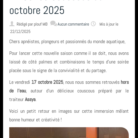
L'encadrement
octobre 2025
Nous situer
Rédigé par
plouf MB
Aucun commentaire
Mis à jour le
22/12/2025
Chers apnéistes, plongeurs et passionnés du monde aquatique,
Statuts, règlement intérieur, charte formation, ... ⚓
Pour lancer cette nouvelle saison comme il se doit, nous avons
laissé de côté palmes et combinaisons le temps d’une soirée
Calendrier
placée sous le signe de la convivialité et du partage.
Le vendredi
17 octobre 2025
, nous nous sommes retrouvés
hors
Horaire des marées
de l’eau
, autour d’un délicieux couscous préparé par le
traiteur
Assya
.
Voici un petit retour en images sur cette immersion mêlant
Espace privé GAP - Encadrants et Directeurs de plongée 🐠
bonne humeur et créativité !
Catégories