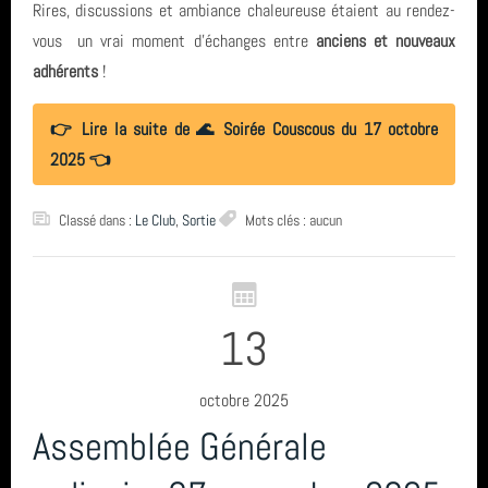
Rires, discussions et ambiance chaleureuse étaient au rendez-
Sortie (15)
Socoa Pyrenees Atlantique
avril 2026 (2)
vous un vrai moment d’échanges entre
anciens et nouveaux
Bio & Environnement (10)
adhérents
!
piscine
mars 2026 (3)
TIV
👉 Lire la suite de 🌊 Soirée Couscous du 17 octobre
février 2026 (2)
2025 👈
Catalogne
janvier 2026 (1)
Classé dans :
Le Club
,
Sortie
Mots clés : aucun
centre de plongée
décembre 2025 (2)
SCP
novembre 2025 (1)
13
St Nazaire
octobre 2025 (3)
Hikeric
août 2025 (1)
octobre 2025
Eolienne
Assemblée Générale
année 2025 (24)
tarif
année 2024 (2)