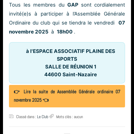
Tous les membres du
GAP
sont cordialement
Ploumanach Cotes dArmor
année 2011 (1)
invité(e)s à participer à l’Assemblée Générale
inscription
année 2010 (6)
Ordinaire du club qui se tiendra le vendredi
07
novembre 2025
à
18h00
.
L'Estartit
année 2008 (2)
biologie
année 2007 (3)
à l'ESPACE ASSOCIATIF PLAINE DES
SPORTS
année 2006 (1)
formation
SALLE DE RÉUNION 1
44600 Saint-Nazaire
total (111)
👉 Lire la suite de Assemblée Générale ordinaire 07
novembre 2025 👈
Classé dans :
Le Club
Mots clés : aucun