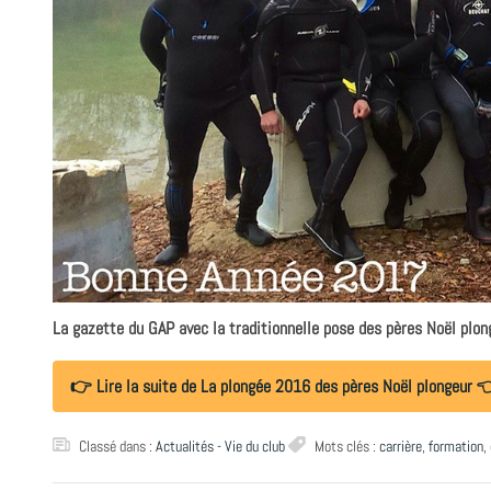
La gazette du GAP avec la traditionnelle pose des pères Noël plong
👉 Lire la suite de La plongée 2016 des pères Noël plongeur 
Classé dans :
Actualités - Vie du club
Mots clés :
carrière
,
formation
,