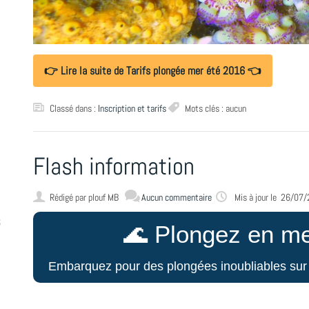
👉 Lire la suite de Tarifs plongée mer été 2016 👈
Classé dans :
Inscription et tarifs
Mots clés : aucun
Flash information
Rédigé par
plouf MB
Aucun commentaire
Mis à jour le 26/07
6
🌊 Plongez en m
Embarquez pour des plongées inoubliables sur 