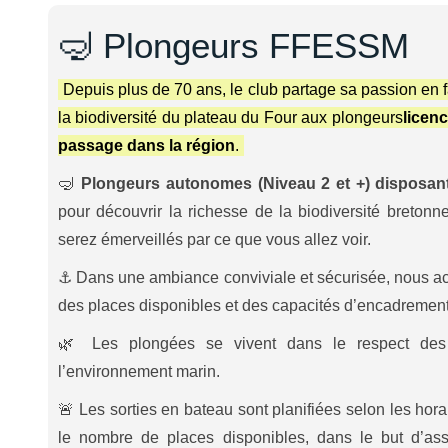
🤿 Plongeurs FFESSM
Depuis plus de 70 ans, le club partage sa passion en fa
la biodiversité du plateau du Four aux plongeurs
licen
passage dans la région
.
🤿
Plongeurs autonomes
(Niveau 2 et +) disposan
pour découvrir la richesse de la biodiversité breton
serez émerveillés par ce que vous allez voir.
⚓ Dans une ambiance conviviale et sécurisée, nous acc
des places disponibles et des capacités d’encadrement
🌿 Les plongées se vivent dans le respect des 
l’environnement marin.
🚨 Les sorties en bateau sont planifiées selon les hor
le nombre de places disponibles, dans le but d’assur