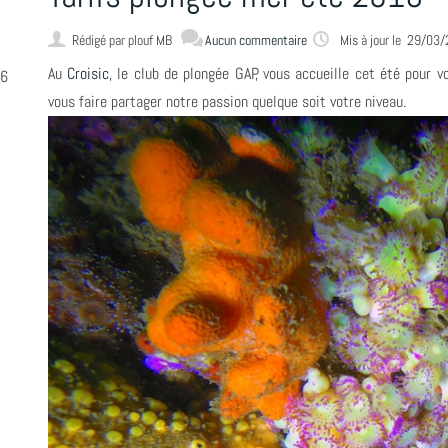
Rédigé par
plouf MB
Aucun commentaire
Mis à jour le 29/03
Au
Croisic
, le club de plongée GAP, vous accueille cet été pour v
16
vous faire partager notre passion quelque soit votre niveau.