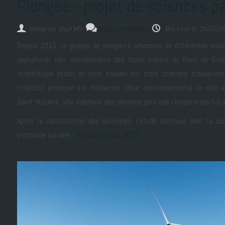
Plongée - projet de sciences pa
Rédigé par
plouf MB
Aucun commentaire
Mis à jour le 24/03/2
Depuis 2015, un groupe de plongeurs amateurs de différentes assoc
approfondir leur connaissance des fonds marins du Banc de Guér
scientifique établi et sont basées sur trois stations d'observat
L'objectif principal est d'observer l'état environnemental du site
Saint-Nazaire, afin d'obtenir des données pour une comparaison futu
Après la construction des éoliennes, l'étude continue avec la co
protocole suivant :
Protocole suivi 2023