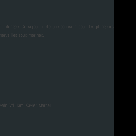
 de plongée. Ce séjour a été une occasion pour des plongeurs
merveilles sous-marines.
vain, William, Xavier, Marcel