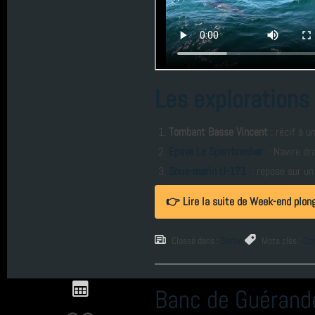
année 2020 (3)
année 2019 (5)
Les explorations
année 2018 (6)
Tombant Basse Vincent
: récif à 
année 2017 (10)
Epave Le Sperrbrecher
: Navire dr
Sous-marin U-171
: repose sur un 
année 2016 (17)
👉 Lire la suite de Week-end plon
année 2015 (2)
Classé dans :
Sortie
Mots clés :
Sor
année 2011 (1)
Banc de Guérand