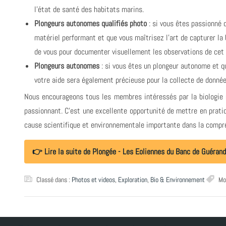
l'état de santé des habitats marins.
Plongeurs autonomes qualifiés photo
: si vous êtes passionné 
matériel performant et que vous maîtrisez l'art de capturer la
de vous pour documenter visuellement les observations de cet
Plongeurs autonomes
: si vous êtes un plongeur autonome et q
votre aide sera également précieuse pour la collecte de donnée
Nous encourageons tous les membres intéressés par la biologie m
passionnant. C'est une excellente opportunité de mettre en prat
cause scientifique et environnementale importante dans la compr
👉 Lire la suite de Plongée - Les Eoliennes du Banc de Guéran
Classé dans :
Photos et videos
,
Exploration
,
Bio & Environnement
Mo