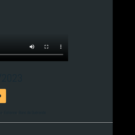
6/2023

ie
,
Eolienne
,
Banc de Guérande