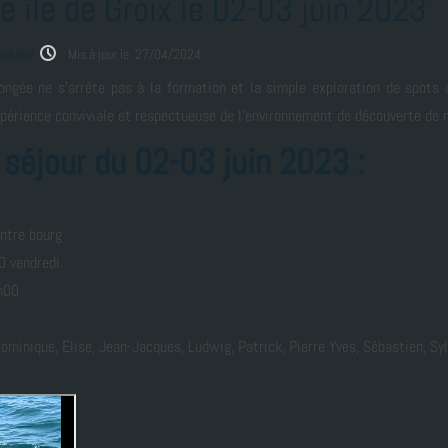
 île de Groix le 02-03 juin 2023
ntaire
Mis à jour le 27/04/2024
longée ne s'arrête pas à la formation et la simple exploration de spots
érience conviviale et respectueuse de l'environnement de découverte de 
 séjour du 02-03 juin 2023 :
entre bourg
 vendredi.
h00
ominique, Elise, Jean-Jacques, Ludwig, Patrick, Pierre Yves, Sébastien, Syl