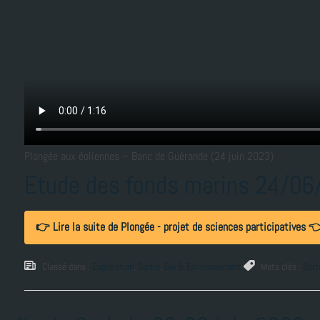
Plongée aux éoliennes – Banc de Guérande (24 juin 2023)
Etude des fonds marins 24/0
👉 Lire la suite de Plongée - projet de sciences participatives 
Classé dans :
Exploration
,
Sortie
,
Bio & Environnement
Mots clés :
Sort