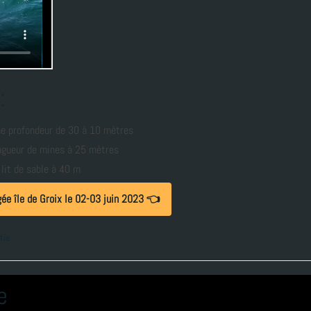
:
une profondeur de 30 à 10 mètres
agueur de mines à 25 mètres
lit de sable à 40 m
gée île de Groix le 02-03 juin 2023 👈
tie
e