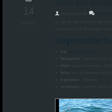
Week-end plongée
14
août 2025 (1)
Rédigé par
plouf MB
Aucun comme
Au sein du GAP, la passion pour la p
juin 2023
autonomes du GAP de partager une exp
année 2025 (24)
L'organisation du
année 2024 (2)
Club
:
Subagrec de Groix
Hébergement
: Grand gite Groix c
année 2023 (8)
Départ
du port de Lomeneur: 18h00
Retour
de Groix dimanche vers 14
année 2022 (5)
Organisateur
: Sébastien
Les plongeur
s : Anthony, Damien, D
année 2021 (2)