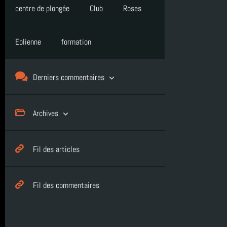
centre de plongée
Club
Roses
Eolienne
formation
Derniers commentaires
Matt a dit : Bravo à vous pour cette épreuve
Archives
...
juillet 2026 (1)
Fil des articles
Matt a dit : Bravo à toute l'équipe et aux no...
juin 2026 (4)
Fil des commentaires
mai 2026 (1)