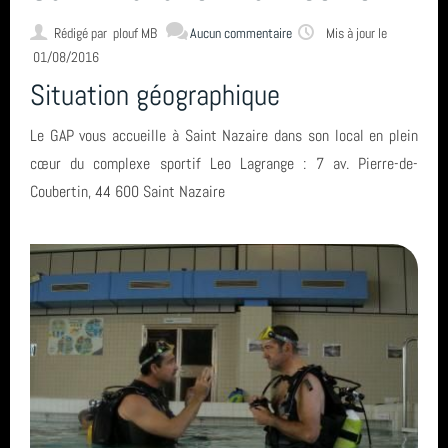
L'encadrement
Rédigé par
plouf MB
Aucun commentaire
Mis à jour le
01/08/2016
Nous situer
Situation géographique
Le GAP vous accueille à Saint Nazaire dans son local en plein
Statuts, règlement intérieur, charte formation, ... ⚓
cœur du complexe sportif Leo Lagrange : 7 av. Pierre-de-
Coubertin, 44 600 Saint Nazaire
Calendrier
Horaire des marées
Espace privé GAP - Encadrants et Directeurs de plongée 🐠
Catégories