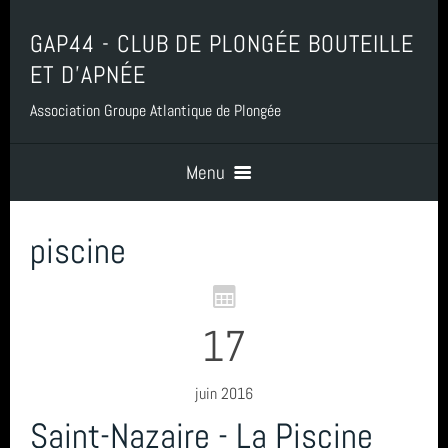
GAP44 - CLUB DE PLONGÉE BOUTEILLE
ET D'APNÉE
Association Groupe Atlantique de Plongée
Menu
piscine
Accueil
Contact
17
Boutique, Baptême, Billetterie et Adhésion
juin 2016
Saint-Nazaire - La Piscine