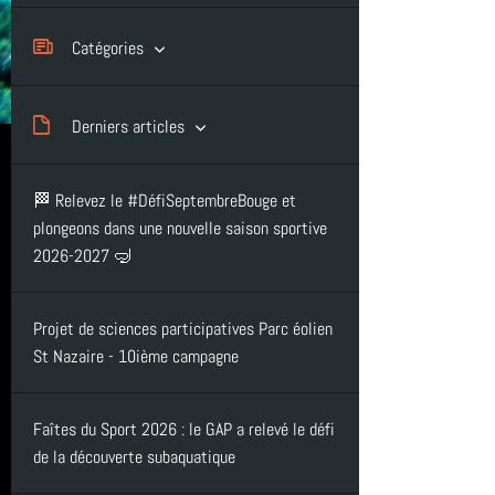
Catégories
Le Club (27)
Derniers articles
Entrainement (4)
🏁 Relevez le #DéfiSeptembreBouge et
plongeons dans une nouvelle saison sportive
2026-2027 🤿
Formation (11)
Projet de sciences participatives Parc éolien
Inscription et tarifs (13)
St Nazaire - 10ième campagne
La plongée (4)
Faîtes du Sport 2026 : le GAP a relevé le défi
de la découverte subaquatique
Actualités - Vie du club (33)