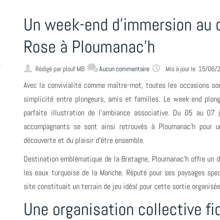
Un week-end d'immersion au c
Rose à Ploumanac'h
6
Rédigé par
plouf MB
Aucun commentaire
Mis à jour le
15/06/
Avec la convivialité comme maître-mot, toutes les occasions s
simplicité entre plongeurs, amis et familles. Le week-end plon
parfaite illustration de l'ambiance associative. Du 05 au 07 
accompagnants se sont ainsi retrouvés à Ploumanac’h pour un
découverte et du plaisir d’être ensemble.
Destination emblématique de la Bretagne, Ploumanac’h offre un d
les eaux turquoise de la Manche. Réputé pour ses paysages spect
site constituait un terrain de jeu idéal pour cette sortie organisée
Une organisation collective fid