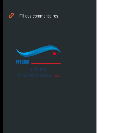
Socoa Pyrenees Atlantique
SN1
juin 2026 (4)
Fil des commentaires
tarif
TIV
inscription
mai 2026 (1)
biologie
Le Croisic
Hikeric
avril 2026 (2)
formation
entrainement
sortie
mars 2026 (3)
Egypte
SCP
plongée
février 2026 (2)
Octobre
centre de plongée
Roses
janvier 2026 (1)
Club
octobre 2022
PluXml
décembre 2025 (2)