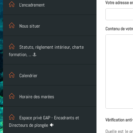
Votre adresse em
L'encadrement
Nous situer
Contenu de votr
Statuts, règlement intérieur, charte
formation, ... ⚓
Calendrier
Horaire des marées
Espace privé GAP - Encadrants et
Vérification ant
Directeurs de plongée 🐠
Quelle est le
p