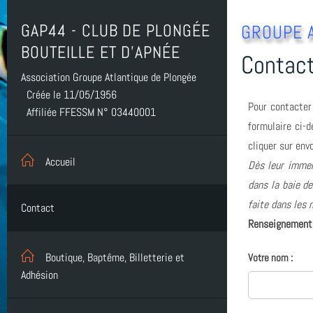
GAP44 - CLUB DE PLONGÉE
GROUPE 
BOUTEILLE ET D'APNÉE
Contac
Association Groupe Atlantique de Plongée
Créée le 11/05/1956
Pour contacter
Affiliée FFESSM N° 03440001
formulaire ci-
cliquer sur envo
Accueil
Dès leur immer
dans la baie de
faite dans les m
Contact
Renseignement
Boutique, Baptême, Billetterie et
Votre nom :
Adhésion