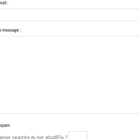
ail :
e message :
i-spam
remier
caractère du mot
afcqd97w
?