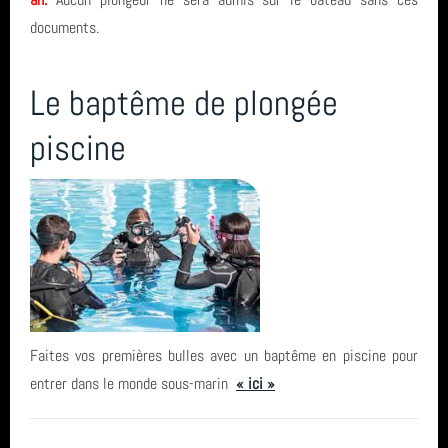
formation
documents.
année 2023 (8)
Eolienne
Le baptême de plongée
année 2022 (5)
biologie
piscine
année 2021 (2)
Ploumanach Cotes dArmor
année 2020 (3)
Socoa Pyrenees Atlantique
année 2019 (5)
plongee
année 2018 (6)
Club
année 2017 (10)
entrainement
Faites vos premières bulles avec un baptême en piscine pour
année 2016 (17)
séjour
entrer dans le monde sous-marin
« ici »
année 2015 (2)
SN1