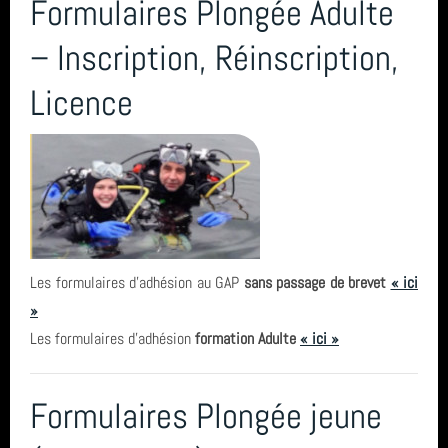
Formulaires Plongée Adulte
année 2011 (1)
inscription
– Inscription, Réinscription,
année 2010 (6)
Hikeric
Licence
année 2008 (2)
Sortie
année 2007 (3)
Le Croisic
année 2006 (1)
centre de plongée
total (111)
Les formulaires d'adhésion au GAP
sans passage de brevet
« ici
»
Les formulaires d'adhésion
formation Adulte
« ici »
Formulaires Plongée jeune