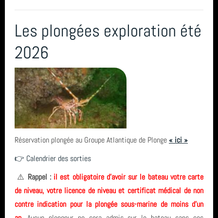
Sortie (15)
PluXml
avril 2026 (2)
Les plongées exploration été
Bio & Environnement (10)
St Nazaire
mars 2026 (3)
2026
L'Estartit
février 2026 (2)
Espagne
janvier 2026 (1)
tarif
décembre 2025 (2)
Carentec Finistère
novembre 2025 (1)
Réservation plongée au Groupe Atlantique de Plonge
« ici »
plongée
octobre 2025 (3)
👉 Calendrier des sorties
carrière
août 2025 (1)
⚠️
Rappel :
il est obligatoire d'avoir sur le bateau votre carte
de niveau, votre licence de niveau et certificat médical de non
sortie
année 2025 (24)
contre indication pour la plongée sous-marine de moins d'un
an.
Aucun plongeur ne sera admis sur le bateau sans ces
année 2024 (2)