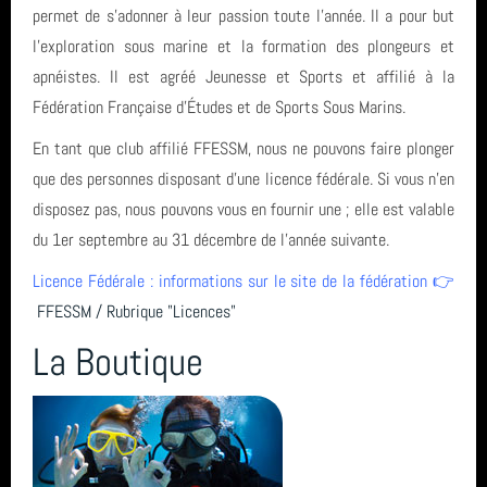
L'encadrement
permet de s'adonner à leur passion toute l'année. Il a pour but
l'exploration sous marine et la formation des plongeurs et
apnéistes. Il est agréé Jeunesse et Sports et affilié à la
Nous situer
Fédération Française d’Études et de Sports Sous Marins.
En tant que club affilié FFESSM, nous ne pouvons faire plonger
Statuts, règlement intérieur, charte formation, ... ⚓
que des personnes disposant d'une licence fédérale. Si vous n'en
disposez pas, nous pouvons vous en fournir une ; elle est valable
Calendrier
du 1er septembre au 31 décembre de l'année suivante.
Licence Fédérale : informations sur le site de la fédération 👉
FFESSM / Rubrique "Licences"
Horaire des marées
La Boutique
Espace privé GAP - Encadrants et Directeurs de plongée 🐠
Catégories