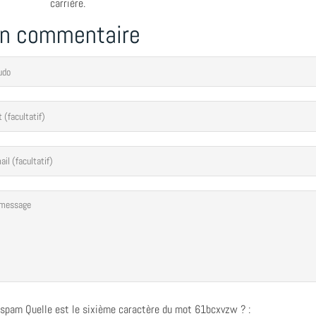
carrière.
un commentaire
i-spam
Quelle est le
sixième
caractère du mot
61bcxvzw
?
: