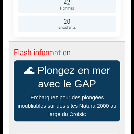
42
Eolienne
année 2011 (1)
Hommes
Club
20
année 2010 (6)
Encadrants
année 2008 (2)
formation
année 2007 (3)
inscription
Flash information
année 2006 (1)
Egypte
🌊 Plongez en mer
total (111)
avec le GAP
Embarquez pour des plongées
inoubliables sur des sites Natura 2000 au
large du Croisic