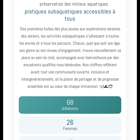
préservation des milieux aquatiques.
pratiques subaquatiques accessibles à
biologie
année 2023 (8)
tous
Espagne
année 2022 (5)
Des premières bulles des plus jeunes aux explorations sereines
des seniors, les activités subaquatiques s’adressent à toutes
plongée
les envies et à tous les parcours. Chacun, quel que soit son âge,
année 2021 (2)
son genre ou son niveau d’engagement, trouve naturellement sa
piscine
place au sein du club, accompagné avec bienveillance par des
année 2020 (3)
encadrants qualifiés tous bénévoles. Nos chiffres reflètent
plongee
avant tout une communauté ouverte, inclusive et
année 2019 (5)
intergénérationnelle, où le plaisir de partager et de progresser
ensemble est au cœur de chaque immersion. 🤿🌊😎
carrière
année 2018 (6)
68
TIV
année 2017 (10)
Adhérents
Socoa Pyrenees Atlantique
année 2016 (17)
26
Femmes
PluXml
année 2015 (2)