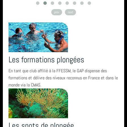
L'encadrement
prev
next
Nous situer
Statuts, règlement intérieur, charte formation, ... ⚓
Les formations plongées
Calendrier
En tant que club affilié à la FFESSM, le GAP dispense des
formations et délivre des niveaux reconnus en France et dans le
Horaire des marées
monde via la CMAS.
Espace privé GAP - Encadrants et Directeurs de plongée 🐠
Catégories
Les spots de plongée