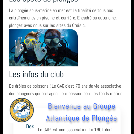
La plongée sous-marine en mer est la finalité de tous nos
Le Club (27)
Derniers articles
entraînements en piscine et carrière. Encadré ou autonome,
plongez avec nous sur les sites du Croisic.
Entrainement (4)
🏁 Relevez le #DéfiSeptembreBouge et plongeons dans une
Mots clés
Formation (11)
nouvelle saison sportive 2026-2027 🤿
Inscription et tarifs (13)
Projet de sciences participatives Parc éolien St Nazaire - 10ième
Octobre
Derniers commentaires
campagne
La plongée (4)
Le Croisic
Les infos du club
Faîtes du Sport 2026 : le GAP a relevé le défi de la découverte
Matt a dit : Bravo à vous pour cette épreuve ...
Archives
Actualités - Vie du club (33)
SN1
subaquatique
De drôles de poissons ! Le GAP, c'est 70 ans de vie associative
Matt a dit : Bravo à toute l'équipe et aux no...
des plongeurs qui partagent leur passion pour les fonds marins.
Archives (14)
Hikeric
Un week-end d'immersion au cœur de la Côte de Granit Rose à
juillet 2026 (1)
Fil des articles
Bienvenue au Groupe
Ploumanac'h
Photos et videos (3)
entrainement
juin 2026 (4)
Atlantique de Plongée
Initiation au Hockey Subaquatique le 01 juin 2026
Fil des commentaires
Exploration (8)
Des
sortie
mai 2026 (1)
Le GAP est une association loi 1901 dont