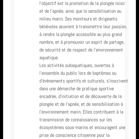
l’objectif est la promotion de la plongée loisir
Sortie (15)
octobre 2022
avril 2026 (2)
et de l’apnée, ainsi que la sensibilisation au
milieu marin. Ses moniteurs et dirigeants
Bio & Environnement (10)
Carentec Finistère
mars 2026 (3)
bénévoles œuvrent à transmettre leur passion,
à rendre la plongée accessible au plus grand
Roses
février 2026 (2)
nombre, et à promouvoir un esprit de partage,
de sécurité et de respect de l’environnement
séjour
janvier 2026 (1)
aquatique.
Ploumanach Cotes dArmor
Les activités subaquatiques, ouvertes à
décembre 2025 (2)
l’ensemble du public lors de baptêmes ou
Sortie
novembre 2025 (1)
d’événements sportifs et culturels, s’inscrivent
dans une démarche de pratique sportive
SCP
octobre 2025 (3)
encadrée, d’initiation et de découverte de la
plongée et de l’apnée, et de sensibilisation à
Catalogne
août 2025 (1)
l’environnement marin. Elles contribuent à la
transmission de connaissances sur les
St Nazaire
année 2025 (24)
écosystèmes sous-marins et encouragent une
prise de conscience citoyenne pour la
Banc de Guérande
année 2024 (2)