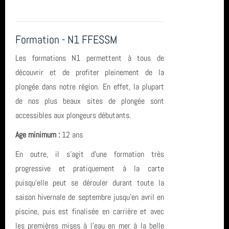
entrainement
année 2023 (8)
Le Croisic
Formation - N1 FFESSM
année 2022 (5)
Roses
Les formations N1 permettent à tous de
année 2021 (2)
découvrir et de profiter pleinement de la
SCP
plongée dans notre région. En effet, la plupart
année 2020 (3)
plongée
de nos plus beaux sites de plongée sont
accessibles aux plongeurs débutants.
année 2019 (5)
piscine
Age minimum :
12 ans
année 2018 (6)
Sortie
En outre, il s’agit d’une formation très
année 2017 (10)
progressive et pratiquement à la carte
SN1
puisqu’elle peut se dérouler durant toute la
année 2016 (17)
Octobre
saison hivernale de septembre jusqu’en avril en
piscine, puis est finalisée en carrière et avec
année 2015 (2)
Eolienne
les premières mises à l’eau en mer à la belle