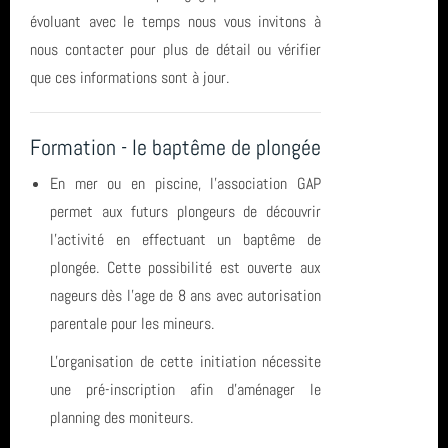
Sortie (15)
évoluant avec le temps nous vous invitons à
avril 2026 (2)
formation
nous contacter pour plus de détail ou vérifier
Bio & Environnement (10)
mars 2026 (3)
plongee
que ces informations sont à jour.
février 2026 (2)
centre de plongée
Formation - le baptême de plongée
janvier 2026 (1)
St Nazaire
En mer ou en piscine, l'association GAP
permet aux futurs plongeurs de découvrir
décembre 2025 (2)
Egypte
l'activité en effectuant un baptême de
novembre 2025 (1)
TIV
plongée. Cette possibilité est ouverte aux
nageurs dès l'age de 8 ans avec autorisation
octobre 2025 (3)
séjour
parentale pour les mineurs.
août 2025 (1)
Espagne
L'organisation de cette initiation nécessite
une pré-inscription afin d'aménager le
année 2025 (24)
octobre 2022
planning des moniteurs.
année 2024 (2)