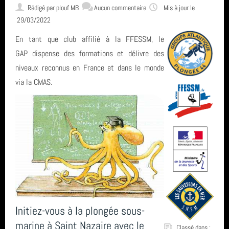
L'encadrement
Rédigé par
plouf MB
Aucun commentaire
Mis à jour le
29/03/2022
Nous situer
En tant que club affilié à la FFESSM, le
GAP dispense des formations et délivre des
niveaux reconnus en France et dans le monde
Statuts, règlement intérieur, charte formation, ... ⚓
via la CMAS.
Calendrier
Horaire des marées
Espace privé GAP - Encadrants et Directeurs de plongée 🐠
Initiez-vous à la plongée sous-
Catégories
marine à Saint Nazaire avec le
Classé dans :