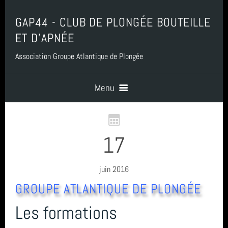
GAP44 - CLUB DE PLONGÉE BOUTEILLE
ET D'APNÉE
Association Groupe Atlantique de Plongée
Menu
Accueil
17
Contact
juin 2016
GROUPE ATLANTIQUE DE PLONGÉE
Boutique, Baptême, Billetterie et Adhésion
Les formations