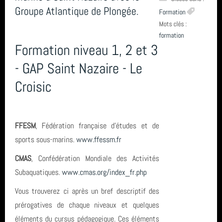
Groupe Atlantique de Plongée.
Formation
Le Club (27)
Mots clés :
Derniers articles
formation
Entrainement (4)
Formation niveau 1, 2 et 3
🏁 Relevez le #DéfiSeptembreBouge et plongeons dans une
Mots clés
- GAP Saint Nazaire - Le
Formation (11)
nouvelle saison sportive 2026-2027 🤿
Croisic
Inscription et tarifs (13)
Projet de sciences participatives Parc éolien St Nazaire - 10ième
sortie
Derniers commentaires
campagne
La plongée (4)
tarif
FFESM
, Fédération française d'études et de
Faîtes du Sport 2026 : le GAP a relevé le défi de la découverte
Matt a dit : Bravo à vous pour cette épreuve ...
Archives
Actualités - Vie du club (33)
sports sous-marins.
www.ffessm.fr
Club
subaquatique
Matt a dit : Bravo à toute l'équipe et aux no...
CMAS
, Confédération Mondiale des Activités
Archives (14)
Socoa Pyrenees Atlantique
Un week-end d'immersion au cœur de la Côte de Granit Rose à
juillet 2026 (1)
Fil des articles
Subaquatiques.
www.cmas.org/index_fr.php
Ploumanac'h
Photos et videos (3)
L'Estartit
juin 2026 (4)
Vous trouverez ci après un bref descriptif des
Initiation au Hockey Subaquatique le 01 juin 2026
prérogatives de chaque niveaux et quelques
Fil des commentaires
Exploration (8)
Hikeric
mai 2026 (1)
éléments du cursus pédagogique. Ces éléments