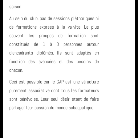
saison.
année 2011 (1)
Carentec Finistère
Au sein du club, pas de sessions pléthoriques ni
année 2010 (6)
Banc de Guérande
de formations express à la va-vite. Le plus
souvent les groupes de formation sont
année 2008 (2)
biologie
constitués de 1 à 3 personnes autour
année 2007 (3)
Ploumanach Cotes dArmor
d’encadrants diplômés. Ils sont adaptés en
fonction des avancées et des besoins de
année 2006 (1)
PluXml
chacun.
total (111)
Ceci est possible car le GAP est une structure
purement associative dont tous les formateurs
sont bénévoles. Leur seul désir étant de faire
partager leur passion du monde subaquatique.