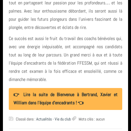
tout en partageant leur passion pour les profondeurs… et les
Sortie (15)
biologie
avril 2026 (2)
palmes. Avec leur enthousiasme débordant, ils seront aussi là
pour guider les futurs plongeurs dans l’univers fascinant de la
Bio & Environnement (10)
TIV
mars 2026 (3)
plongée, entre découvertes et éclats de rire.
Egypte
février 2026 (2)
Ce succès est aussi le fruit du travail des coachs bénévoles qui,
avec une énergie inépuisable, ont accompagné nos candidats
plongée
janvier 2026 (1)
tout au long de leur parcours. Un grand merci à eux et à toute
Eolienne
décembre 2025 (2)
l’équipe d’encadrants de la fédération FFESSM, qui ont réussi à
rendre cet examen à la fois efficace et ensoleillé, comme ce
Socoa Pyrenees Atlantique
novembre 2025 (1)
dimanche mémorable.
SN1
octobre 2025 (3)
👉 Lire la suite de Bienvenue à Bertrand, Xavier et
Banc de Guérande
William dans l’équipe d’encadrants ! 👈
août 2025 (1)
Espagne
année 2025 (24)
Classé dans :
Actualités - Vie du club
Mots clés : aucun
Ploumanach Cotes dArmor
année 2024 (2)