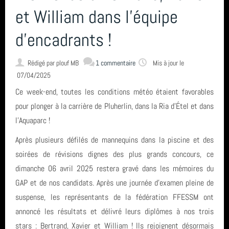
L'encadrement
et William dans l’équipe
d’encadrants !
Nous situer
Rédigé par
plouf MB
1 commentaire
Mis à jour le
Statuts, règlement intérieur, charte formation, ... ⚓
07/04/2025
Ce week-end, toutes les conditions météo étaient favorables
pour plonger à la carrière de Pluherlin, dans la Ria d'Étel et dans
Calendrier
l'Aquaparc !
Après plusieurs défilés de mannequins dans la piscine et des
Horaire des marées
soirées de révisions dignes des plus grands concours, ce
dimanche 06 avril 2025 restera gravé dans les mémoires du
GAP et de nos candidats. Après une journée d'examen pleine de
Espace privé GAP - Encadrants et Directeurs de plongée 🐠
suspense, les représentants de la fédération FFESSM ont
annoncé les résultats et délivré leurs diplômes à nos trois
Catégories
stars : Bertrand, Xavier et William ! Ils rejoignent désormais