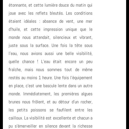
étonnante, et cette lumière douce du matin qui
Sortie (15)
SN1
avril 2026 (2)
joue avec les reflets bleutés. Les conditions
Bio & Environnement (10)
Catalogne
mars 2026 (3)
étaient idéales : absence de vent, une mer
d’huile, et cette impression unique que le
St Nazaire
février 2026 (2)
monde nous attendait, silencieux et vibrant,
juste sous la surface. Une fois la tête sous
plongee
janvier 2026 (1)
l’eau, nous avions aussi une belle visibilité,
inscription
décembre 2025 (2)
quelle chance ! L’eau était encore un peu
fraîche, mais nous sommes tout de même
Banc de Guérande
novembre 2025 (1)
restés au moins 1 heure. Une fois l’équipement
en place, c’est une bascule lente dans un autre
Club
octobre 2025 (3)
monde. Immédiatement, les premières algues
piscine
brunes nous frôlent, et au détour d’un rocher,
août 2025 (1)
les petits poissons se faufilent entre les
Roses
année 2025 (24)
cailloux. La visibilité est excellente et chacun a
pu s’émerveiller en silence devant la richesse
Eolienne
année 2024 (2)