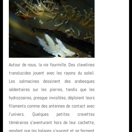
année 2011 (1)
formation
année 2010 (6)
centre de plongée
année 2008 (2)
carrière
année 2007 (3)
Sortie
année 2006 (1)
L'Estartit
Autour de nous, la vie fourmille. Des clavelines
translucides jouent avec les rayons du soleil.
total (111)
Les salmacines dessinent des arabesques
sédentaires sur les pierres, tandis que les
hydrozoaires, presque invisibles, déploient leurs
filaments comme des antennes de contact avec
l’univers. Quelques petites crevettes
téméraires s’aventurent hors de leur cachette,
pendant que les balanes s’ouvrent et se ferment