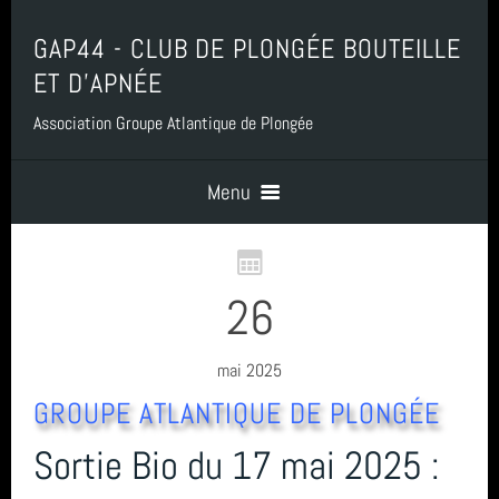
GAP44 - CLUB DE PLONGÉE BOUTEILLE
ET D'APNÉE
Association Groupe Atlantique de Plongée
Menu
Accueil
26
Contact
mai 2025
GROUPE ATLANTIQUE DE PLONGÉE
Boutique, Baptême, Billetterie et Adhésion
Sortie Bio du 17 mai 2025 :