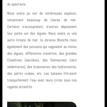
du spectacle.
biologie
année 2023 (8)
Nous avons pu voir de nombreuses espèces,
notamment beaucoup de lièvres de mer.
Carentec Finistère
année 2022 (5)
Certains s’accouplaient, d’autres déposaient
PluXml
leur ponte sur des algues. Nous avons vu une
année 2021 (2)
autre limace de mer, la Jorunna Blanche mais
Octobre
année 2020 (3)
également des poissons qui nageaient au milieu
des algues, différentes crevettes, des grandes
Espagne
année 2019 (5)
Clavelines (ascidies), des Salmacines (vers
entrainement
sédentaires), des bryozoaires, des hydrozoaires,
année 2018 (6)
des petits crabes, etc. Les balanes filtraient
plongée
année 2017 (10)
tranquillement l’eau avec leurs cirres sous nos
regards attentifs.
Socoa Pyrenees Atlantique
année 2016 (17)
Le Croisic
année 2015 (2)