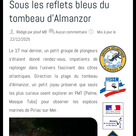
L'encadrement
Sous les reflets bleus du
tombeau d’Almanzor
Nous situer
Rédigé par
plouf MB
Aucun commentaire
Mis à jour le
22/12/2025
Statuts, règlement intérieur, charte formation, ... ⚓
Le 17 mai dernier, un petit groupe de plongeurs
s’étaient donné rendez-vous, impatients de
Calendrier
replonger dans l’univers fascinant des côtes
atlantiques. Direction la plage du tombeau
d’Almanzor, un petit joyau préservé que seuls
Horaire des marées
les plus curieux osent explorer en PMT (Palme,
Masque Tuba) pour observer les espèces
Espace privé GAP - Encadrants et Directeurs de plongée 🐠
marines de Piriac-sur-Mer.
Catégories