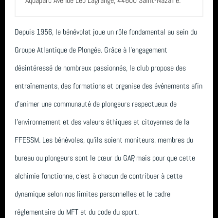
Aquaparc Avenue Léo Lagrange, 44600 Saint-Nazaire.
Sortie (15)
Le Croisic
avril 2026 (2)
Bio & Environnement (10)
Depuis 1956, le bénévolat joue un rôle fondamental au sein du
plongee
mars 2026 (3)
Groupe Atlantique de Plongée. Grâce à l'engagement
octobre 2022
février 2026 (2)
désintéressé de nombreux passionnés, le club propose des
Carentec Finistère
janvier 2026 (1)
entraînements, des formations et organise des événements afin
Catalogne
décembre 2025 (2)
d'animer une communauté de plongeurs respectueux de
l'environnement et des valeurs éthiques et citoyennes de la
PluXml
novembre 2025 (1)
FFESSM. Les bénévoles, qu'ils soient moniteurs, membres du
tarif
octobre 2025 (3)
bureau ou plongeurs sont le cœur du GAP, mais pour que cette
Socoa Pyrenees Atlantique
août 2025 (1)
alchimie fonctionne, c'est à chacun de contribuer à cette
Club
dynamique selon nos limites personnelles et le cadre
année 2025 (24)
réglementaire du MFT et du code du sport.
Octobre
année 2024 (2)