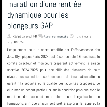
L'encadrement
marathon d'une rentrée
dynamique pour les
Nous situer
plongeurs GAP
Statuts, règlement intérieur, charte formation, ... ⚓
Rédigé par
plouf MB
Aucun commentaire
Mis à jour le
20/08/2024
L'engouement pour le sport, amplifié par l'effervescence des
Calendrier
Jeux Olympiques Paris 2024, est à son comble ! En coulisse, le
comité directeur et moniteurs préparent activement la saison
Horaire des marées
sportive 2024-2025 pour accueillir des plongeurs de tout
niveau. Les calendriers sont en cours de finalisation afin de
garantir la sécurité et la qualité des activités proposées. Le
Espace privé GAP - Encadrants et Directeurs de plongée 🐠
club met un accent particulier sur la condition physique avec le
maintien des automatismes ainsi que l'organisation de
formations, afin que chacun soit prêt à explorer la faune et la
Catégories