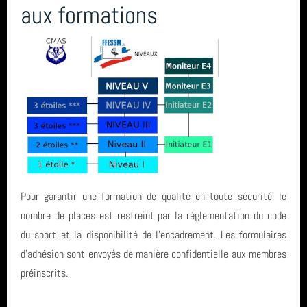
aux formations
année 2011 (1)
Egypte
année 2010 (6)
Sortie
année 2008 (2)
entrainement
année 2007 (3)
SN1
année 2006 (1)
centre de plongée
total (111)
Pour garantir une formation de qualité en toute sécurité, le
nombre de places est restreint par la réglementation du code
du sport et la disponibilité de l'encadrement. Les formulaires
d'adhésion sont envoyés de manière confidentielle aux membres
préinscrits.