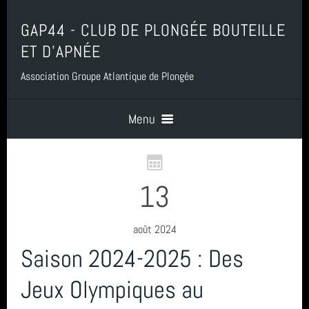
GAP44 - CLUB DE PLONGÉE BOUTEILLE
ET D'APNÉE
Association Groupe Atlantique de Plongée
Menu
Accueil
13
Contact
août 2024
Saison 2024-2025 : Des
Boutique, Baptême, Billetterie et Adhésion
Jeux Olympiques au