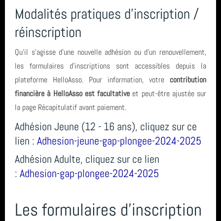
Modalités pratiques d'inscription /
biologie
année 2023 (8)
réinscription
Espagne
année 2022 (5)
Qu'il s'agisse d'une nouvelle adhésion ou d'un renouvellement,
les formulaires d'inscriptions sont accessibles depuis la
Hikeric
année 2021 (2)
plateforme HelloAsso. Pour information, votre
contribution
Roses
année 2020 (3)
financière à HelloAsso est facultative
et peut-être ajustée sur
la page Récapitulatif avant paiement.
année 2019 (5)
formation
Adhésion Jeune (12 - 16 ans), cliquez sur ce
année 2018 (6)
lien :
Adhesion-jeune-gap-plongee-2024-2025
TIV
Adhésion Adulte, cliquez sur ce lien
année 2017 (10)
Ploumanach Cotes dArmor
:
Adhesion-gap-plongee-2024-2025
année 2016 (17)
séjour
Les formulaires d'inscription
année 2015 (2)
St Nazaire