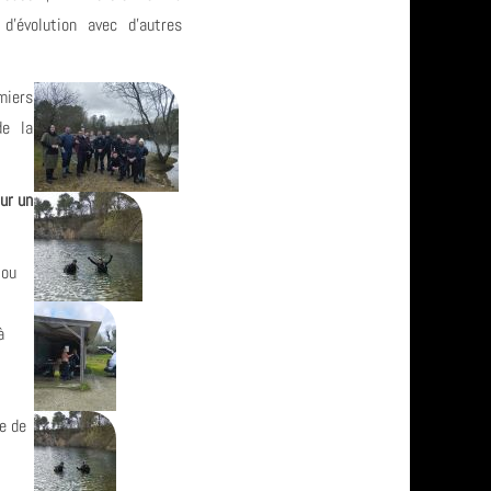
 d'évolution avec d’autres
miers
de la
ur un
 ou
à
e de