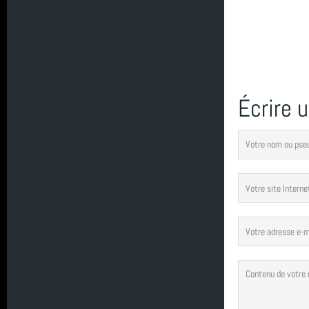
octobre 2022
année 2021 (2)
SN1
année 2020 (3)
Écrire 
Carentec Finistère
année 2019 (5)
Ploumanach Cotes dArmor
année 2018 (6)
Banc de Guérande
année 2017 (10)
sortie
année 2016 (17)
entrainement
année 2015 (2)