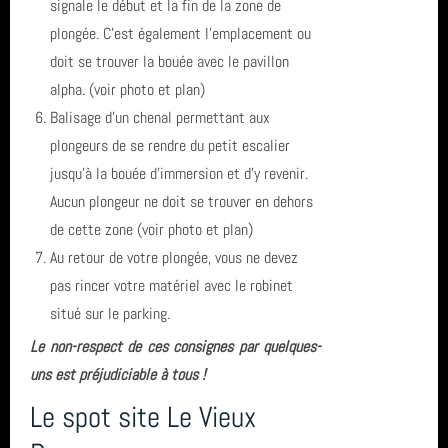
signale le début et la fin de la zone de
année 2011 (1)
Socoa Pyrenees Atlantique
plongée. C’est également l’emplacement ou
doit se trouver la bouée avec le pavillon
année 2010 (6)
Sortie
alpha. (voir photo et plan)
année 2008 (2)
Carentec Finistère
Balisage d’un chenal permettant aux
plongeurs de se rendre du petit escalier
année 2007 (3)
Eolienne
jusqu’à la bouée d’immersion et d’y revenir.
Aucun plongeur ne doit se trouver en dehors
année 2006 (1)
biologie
de cette zone (voir photo et plan)
total (111)
Au retour de votre plongée, vous ne devez
pas rincer votre matériel avec le robinet
situé sur le parking.
Le non-respect de ces consignes par quelques-
uns est préjudiciable à tous !
Le spot site Le Vieux