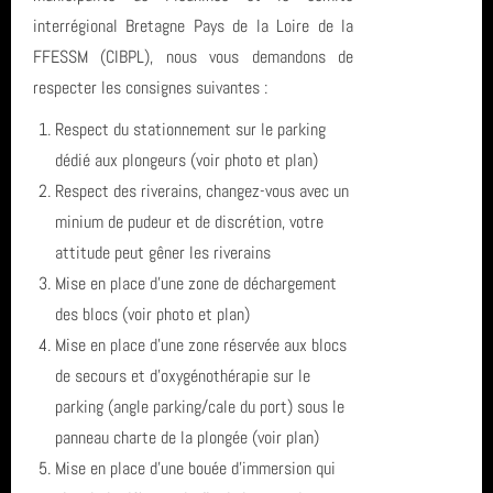
inscription
interrégional Bretagne Pays de la Loire de la
année 2023 (8)
TIV
FFESSM (CIBPL), nous vous demandons de
respecter les consignes suivantes :
année 2022 (5)
Catalogne
Respect du stationnement sur le parking
année 2021 (2)
Egypte
dédié aux plongeurs (voir photo et plan)
Respect des riverains, changez-vous avec un
année 2020 (3)
octobre 2022
minium de pudeur et de discrétion, votre
attitude peut gêner les riverains
année 2019 (5)
séjour
Mise en place d’une zone de déchargement
année 2018 (6)
SN1
des blocs (voir photo et plan)
Mise en place d’une zone réservée aux blocs
année 2017 (10)
Espagne
de secours et d’oxygénothérapie sur le
parking (angle parking/cale du port) sous le
année 2016 (17)
sortie
panneau charte de la plongée (voir plan)
année 2015 (2)
SCP
Mise en place d’une bouée d’immersion qui