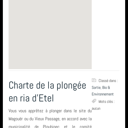
Sortie (15)
avril 2026 (2)
plongee
Bio & Environnement (10)
mars 2026 (3)
Club
février 2026 (2)
St Nazaire
janvier 2026 (1)
plongée
décembre 2025 (2)
Ploumanach Cotes dArmor
novembre 2025 (1)
piscine
Classé dans :
Charte de la plongée
octobre 2025 (3)
Sortie
,
Bio &
entrainement
Environnement
en ria d'Etel
août 2025 (1)
PluXml
Mots clés :
aucun
Vous vous apprêtez à plonger dans le site du
année 2025 (24)
Hikeric
Magouër ou du Vieux Passage, en accord avec la
municipalité de Plouhinec et le comité
année 2024 (2)