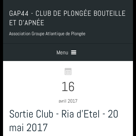
GAP44 - CLUB DE PLONGÉE BOUTEILLE
ET D'APNÉE
Association Groupe Atlantique de Plongée
Menu
Accueil
16
Contact
avril 2017
Sortie Club - Ria d'Etel - 20
Boutique, Baptême, Billetterie et Adhésion
mai 2017