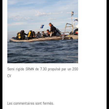
année 2011 (1)
centre de plongée
année 2010 (6)
Egypte
année 2008 (2)
Carentec Finistère
année 2007 (3)
SN1
année 2006 (1)
Eolienne
total (111)
Semi rigide SRMN de 7.30 propulsé par un 200
CV
Les commentaires sont fermés.