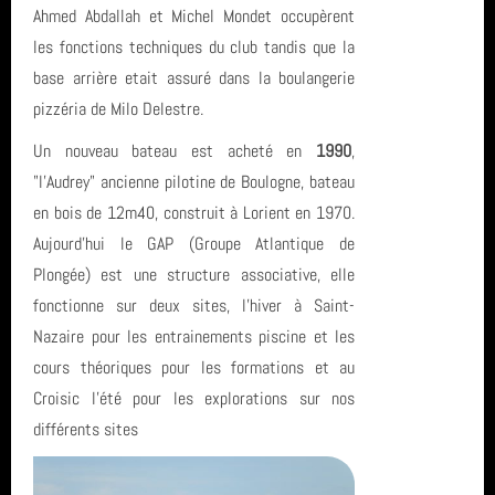
Ahmed Abdallah et Michel Mondet occupèrent
Sortie (15)
avril 2026 (2)
plongée
les fonctions techniques du club tandis que la
Bio & Environnement (10)
base arrière etait assuré dans la boulangerie
mars 2026 (3)
St Nazaire
pizzéria de Milo Delestre.
février 2026 (2)
piscine
Un nouveau bateau est acheté en
1990
,
"l'Audrey" ancienne pilotine de Boulogne, bateau
janvier 2026 (1)
PluXml
en bois de 12m40, construit à Lorient en 1970.
décembre 2025 (2)
carrière
Aujourd'hui le GAP (Groupe Atlantique de
Plongée) est une structure associative, elle
novembre 2025 (1)
TIV
fonctionne sur deux sites, l'hiver à Saint-
Nazaire pour les entrainements piscine et les
octobre 2025 (3)
Socoa Pyrenees Atlantique
cours théoriques pour les formations et au
août 2025 (1)
Sortie
Croisic l'été pour les explorations sur nos
différents sites
année 2025 (24)
Banc de Guérande
année 2024 (2)