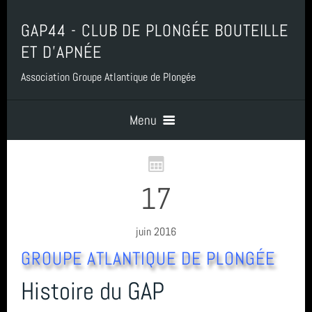
GAP44 - CLUB DE PLONGÉE BOUTEILLE
ET D'APNÉE
Association Groupe Atlantique de Plongée
Menu
Accueil
17
Contact
juin 2016
GROUPE ATLANTIQUE DE PLONGÉE
Boutique, Baptême, Billetterie et Adhésion
Histoire du GAP