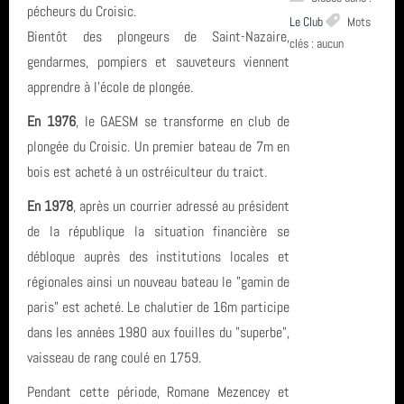
pécheurs du Croisic.
Le Club
Mots
Bientôt des plongeurs de Saint-Nazaire,
Le Club (27)
clés : aucun
Derniers articles
gendarmes, pompiers et sauveteurs viennent
Entrainement (4)
apprendre à l'école de plongée.
🏁 Relevez le #DéfiSeptembreBouge et plongeons dans une
Mots clés
En 1976
, le GAESM se transforme en club de
Formation (11)
nouvelle saison sportive 2026-2027 🤿
plongée du Croisic. Un premier bateau de 7m en
Inscription et tarifs (13)
Projet de sciences participatives Parc éolien St Nazaire - 10ième
bois est acheté à un ostréiculteur du traict.
formation
Derniers commentaires
campagne
En 1978
, après un courrier adressé au président
La plongée (4)
séjour
de la république la situation financière se
Faîtes du Sport 2026 : le GAP a relevé le défi de la découverte
Matt a dit : Bravo à vous pour cette épreuve ...
Archives
Actualités - Vie du club (33)
subaquatique
débloque auprès des institutions locales et
Roses
Matt a dit : Bravo à toute l'équipe et aux no...
régionales ainsi un nouveau bateau le "gamin de
Archives (14)
Un week-end d'immersion au cœur de la Côte de Granit Rose à
juillet 2026 (1)
Ploumanach Cotes dArmor
paris" est acheté. Le chalutier de 16m participe
Fil des articles
Ploumanac'h
dans les années 1980 aux fouilles du "superbe",
Photos et videos (3)
juin 2026 (4)
Octobre
vaisseau de rang coulé en 1759.
Initiation au Hockey Subaquatique le 01 juin 2026
Fil des commentaires
Exploration (8)
mai 2026 (1)
Le Croisic
Pendant cette période, Romane Mezencey et