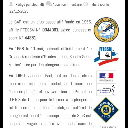
L'encadrement
Rédigé par
plouf MB
Aucun commentaire
Mis à jour le
22/12/2025
Nous situer
Le GAP est un club
associatif
fondé en 1956,
affilié FFESSM N°
0344001
, agrée jeunesse et
sport N°
44S81
Statuts, règlement intérieur, charte formation, ... ⚓
En 1956
, le 11 mai, naissait officiellement "le
Groupe Armoricain d'Etudes et des Sports Sous-
Calendrier
Marins" crée par des plongeurs nazairiens.
En 1960
, Jacques Paul, patron des ateliers
Horaire des marées
maritimes croisicais, fondait au Croisic une
école de plongée et envoyait Georges Primot au
G.E.R.S de Toulon pour le former à la plongée. Il
Espace privé GAP - Encadrants et Directeurs de plongée 🐠
fut le premier moniteur du club, du matériel de
plongée est acheté, un compresseur de 3m3 est
acquis et vogue la galère avec les bateaux de
Catégories
Classé dans :