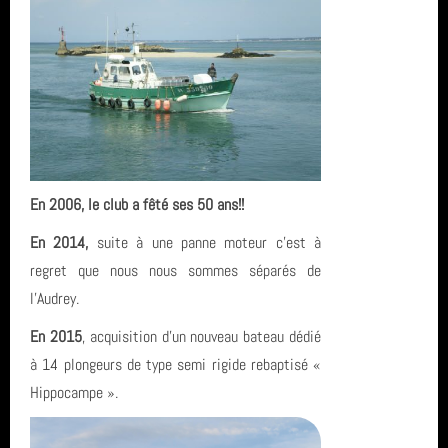
sortie
année 2023 (8)
SCP
année 2022 (5)
inscription
année 2021 (2)
L'Estartit
année 2020 (3)
Hikeric
En 2006, le club a fêté ses 50 ans!!
année 2019 (5)
plongee
En 2014,
suite à une panne moteur c
'est à
regret que nous nous sommes séparés
de
année 2018 (6)
Espagne
l'Audrey.
année 2017 (10)
biologie
En 2015
, acquisition d'un nouveau bateau dédié
à 14 plongeurs de type semi rigide rebaptisé «
année 2016 (17)
octobre 2022
Hippocampe ».
année 2015 (2)
tarif