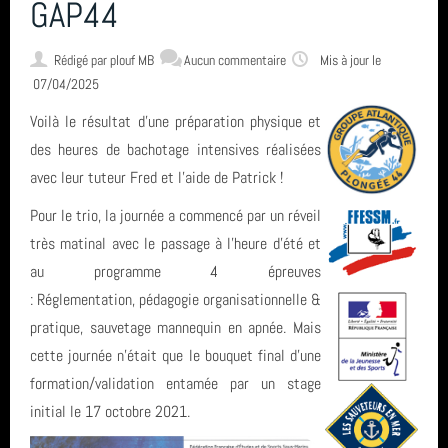
L'encadrement
GAP44
Rédigé par
plouf MB
Aucun commentaire
Mis à jour le
Nous situer
07/04/2025
Voilà le résultat d'une préparation physique et
Statuts, règlement intérieur, charte formation, ... ⚓
des heures de bachotage intensives réalisées
avec leur tuteur Fred et l'aide de Patrick !
Pour le trio, la journée a commencé par un réveil
Calendrier
très matinal avec le passage à l'heure d'été et
au programme 4 épreuves
Horaire des marées
: Réglementation, pédagogie organisationnelle &
pratique, sauvetage mannequin en apnée. Mais
cette journée n’était que le bouquet final d’une
Espace privé GAP - Encadrants et Directeurs de plongée 🐠
formation/validation entamée par un stage
initial le 17 octobre 2021.
Catégories