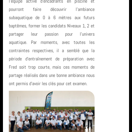
l'équipe active d’encadrants en piscine et
Sortie (15)
avril 2026 (2)
formation
pourront faire découvrir l'ambiance
subaquatique de 0 à 6 mètres aux futurs
Bio & Environnement (10)
mars 2026 (3)
plongee
baptêmes, former les candidats Niveaux 1, 2 et
partager leur passion pour l'univers
février 2026 (2)
Ploumanach Cotes dArmor
aquatique. Par moments, avec toutes les
janvier 2026 (1)
plongée
contraintes respectives, il a semblé que la
période d’entraînement de préparation avec
décembre 2025 (2)
octobre 2022
Fred soit trop courte, mais ces moments de
partage réalisés dans une bonne ambiance nous
novembre 2025 (1)
Club
ont permis d'avoir les clés pour cet examen.
octobre 2025 (3)
Egypte
août 2025 (1)
Roses
année 2025 (24)
L'Estartit
année 2024 (2)