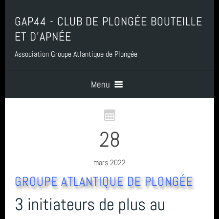
GAP44 - CLUB DE PLONGÉE BOUTEILLE
ET D'APNÉE
Association Groupe Atlantique de Plongée
Menu
Accueil
28
Contact
mars 2022
GROUPE ATLANTIQUE DE PLONGÉE
Boutique, Baptême, Billetterie et Adhésion
3 initiateurs de plus au