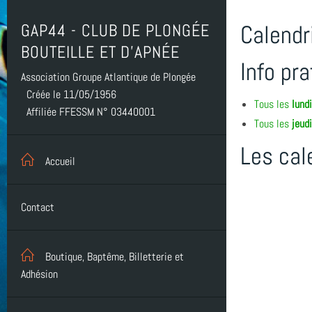
GAP44 - CLUB DE PLONGÉE
Calendr
BOUTEILLE ET D'APNÉE
Info pr
Association Groupe Atlantique de Plongée
Créée le 11/05/1956
Tous les
lund
Affiliée FFESSM N° 03440001
Tous les
jeud
Les cal
Accueil
Contact
Boutique, Baptême, Billetterie et
Adhésion