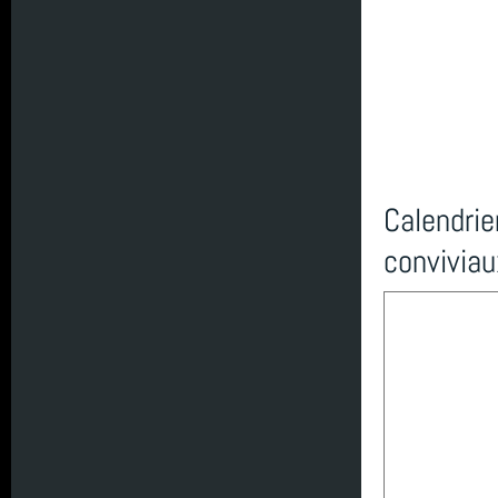
TIV
année 2021 (2)
Carentec Finistère
année 2020 (3)
Octobre
année 2019 (5)
Calendri
conviviau
inscription
année 2018 (6)
sortie
année 2017 (10)
Eolienne
année 2016 (17)
plongee
année 2015 (2)